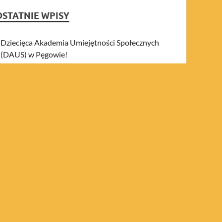
OSTATNIE WPISY
Dziecięca Akademia Umiejętności Społecznych
(DAUS) w Pęgowie!
The Power of Together cz.2
The Power of Together: Building Stronger
Groups Outdoors and Indoors
graj i wygraj!
Hikes+ Connecting People
NAJNOWSZE KOMENTARZE
ARCHIWA