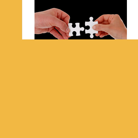
PREVIOUS ARTICLE
connect-2777620_1920
About admin
View all posts by admin →