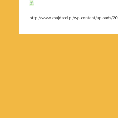
http://www.znajdzcel.pl/wp-content/uploads
PREVIOUS ARTICLE
cropped-LOGO_A4_1-e1526752700436-1.jpg
About admin
View all posts by admin →