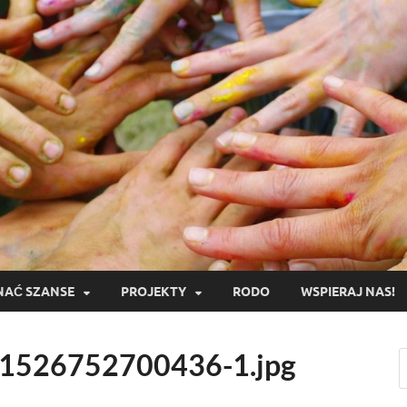
AĆ SZANSE
PROJEKTY
RODO
WSPIERAJ NAS!
1526752700436-1.jpg