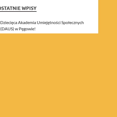
OSTATNIE WPISY
Dziecięca Akademia Umiejętności Społecznych
(DAUS) w Pęgowie!
The Power of Together cz.2
The Power of Together: Building Stronger
Groups Outdoors and Indoors
graj i wygraj!
Hikes+ Connecting People
NAJNOWSZE KOMENTARZE
ARCHIWA