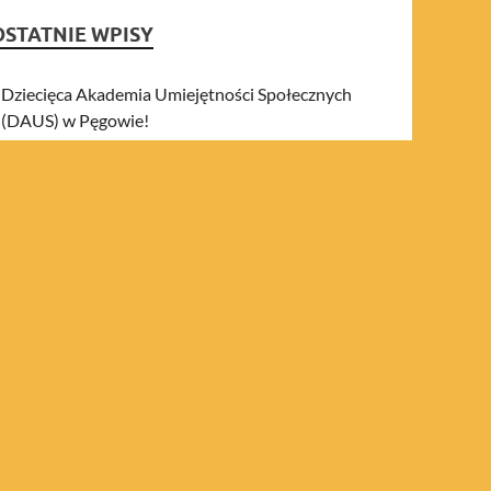
OSTATNIE WPISY
Dziecięca Akademia Umiejętności Społecznych
(DAUS) w Pęgowie!
The Power of Together cz.2
The Power of Together: Building Stronger
Groups Outdoors and Indoors
graj i wygraj!
Hikes+ Connecting People
NAJNOWSZE KOMENTARZE
ARCHIWA