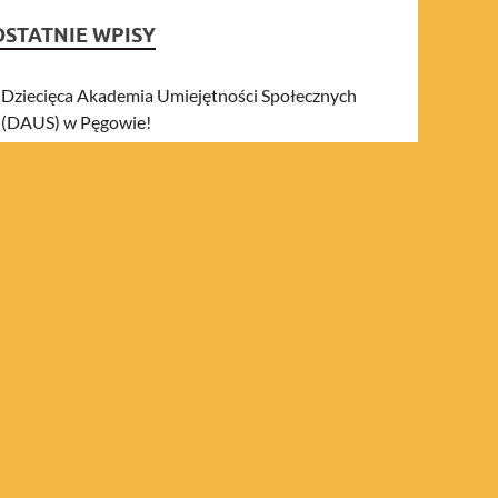
OSTATNIE WPISY
Dziecięca Akademia Umiejętności Społecznych
(DAUS) w Pęgowie!
The Power of Together cz.2
The Power of Together: Building Stronger
Groups Outdoors and Indoors
graj i wygraj!
Hikes+ Connecting People
NAJNOWSZE KOMENTARZE
ARCHIWA